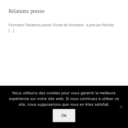
Relations presse
Formation “Relations presse” Durée de formation : à préciser Période
[...]
Nous utilisons des cookies pour vous garantir la meilleure
expérience sur notre site web. Si vous continuez à utiliser ce
site, nous supposerons que vous en êtes satisfait.
Ok
Copyright Light Sword Prod| Touts droits réservés
|
Politique de
confidentialité
|
Mentions Légales
|
CGU-CVG