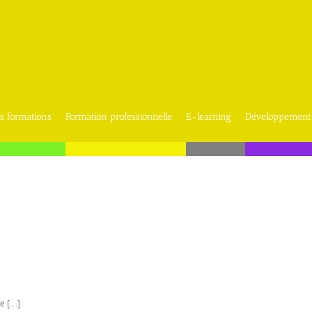
s formations
Formation professionnelle
E-learning
Développement
 [...]