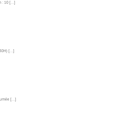
: 10 [...]
0H) [...]
rnée [...]