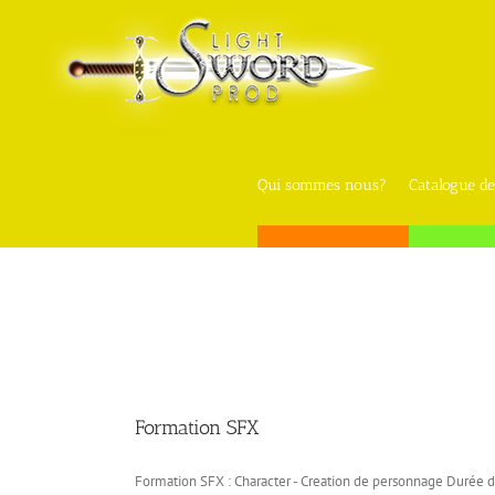
Skip
to
content
Qui sommes nous?
Catalogue de
Formation SFX
Formation SFX : Character - Creation de personnage Durée de