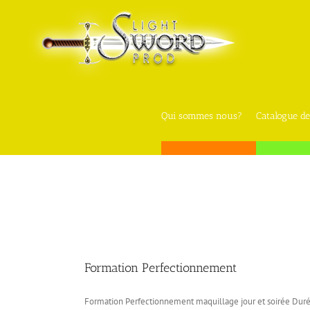
Skip
to
content
Qui sommes nous?
Catalogue de
Formation Perfectionnement
Formation Perfectionnement maquillage jour et soirée Durée 