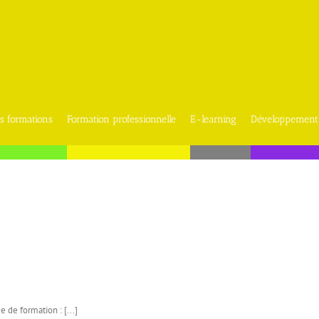
s formations
Formation professionnelle
E-learning
Développement
de formation : [...]