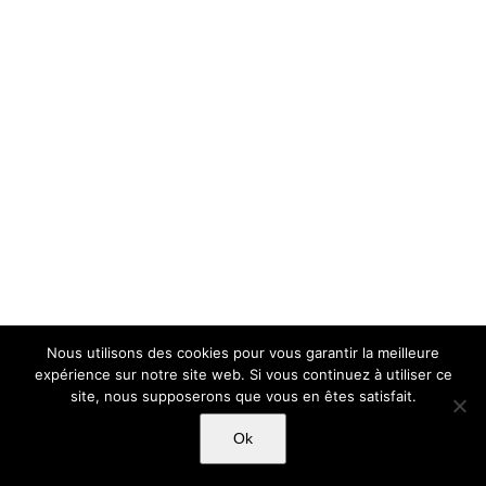
Nous utilisons des cookies pour vous garantir la meilleure
expérience sur notre site web. Si vous continuez à utiliser ce
site, nous supposerons que vous en êtes satisfait.
Ok
Copyright Light Sword Prod| Touts droits réservés
|
Politique de
confidentialité
|
Mentions Légales
|
CGU-CVG