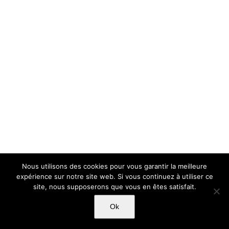
Nous utilisons des cookies pour vous garantir la meilleure
expérience sur notre site web. Si vous continuez à utiliser ce
site, nous supposerons que vous en êtes satisfait.
Ok
Copyright Light Sword Prod| Touts droits réservés
|
Politique de
confidentialité
|
Mentions Légales
|
CGU-CVG