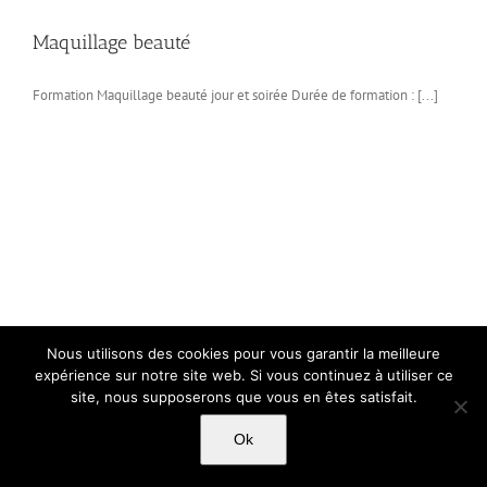
Maquillage beauté
Formation Maquillage beauté jour et soirée Durée de formation : [...]
Nous utilisons des cookies pour vous garantir la meilleure
expérience sur notre site web. Si vous continuez à utiliser ce
site, nous supposerons que vous en êtes satisfait.
Ok
Copyright Light Sword Prod| Touts droits réservés
|
Politique de
confidentialité
|
Mentions Légales
|
CGU-CVG