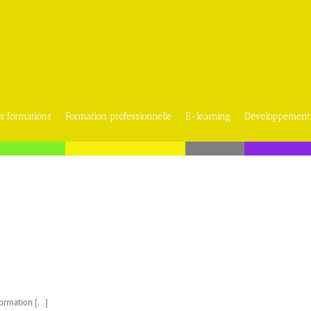
s formations
Formation professionnelle
E-learning
Développement
rmation [...]