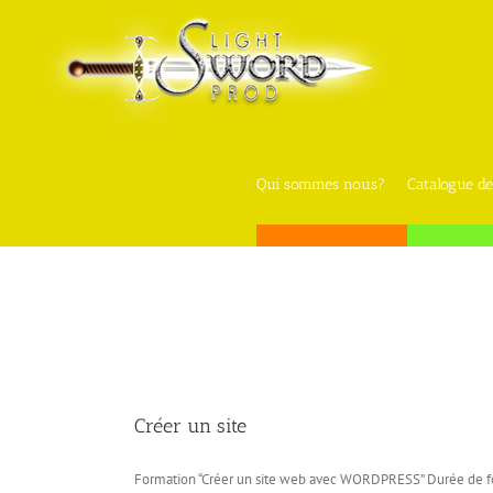
Skip
to
content
Qui sommes nous?
Catalogue de
Créer un site
Formation “Créer un site web avec WORDPRESS” Durée de fo