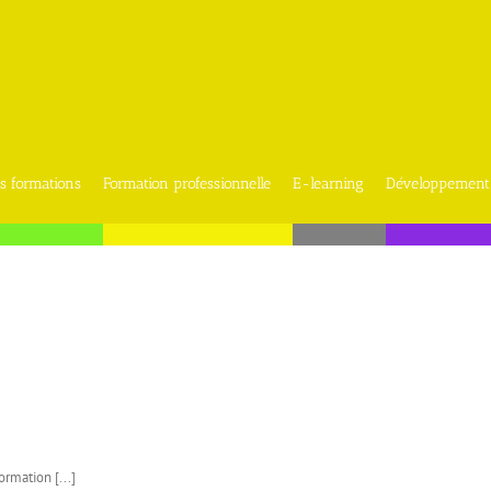
s formations
Formation professionnelle
E-learning
Développement
rmation [...]