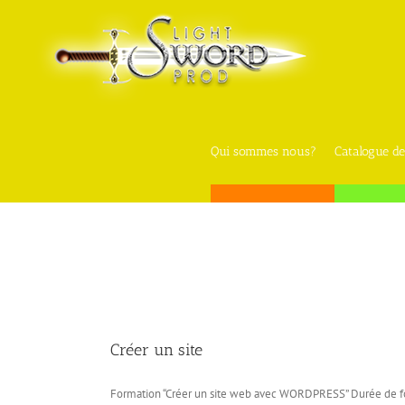
Skip
to
content
Qui sommes nous?
Catalogue de
Créer un site
Formation “Créer un site web avec WORDPRESS” Durée de fo