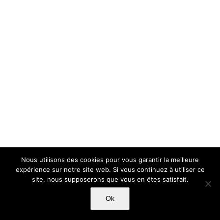
Nous utilisons des cookies pour vous garantir la meilleure
expérience sur notre site web. Si vous continuez à utiliser ce
site, nous supposerons que vous en êtes satisfait.
Ok
Copyright Light Sword Prod| Touts droits réservés
|
Politique de
confidentialité
|
Mentions Légales
|
CGU-CVG