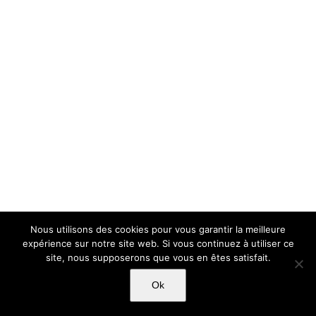
Nous utilisons des cookies pour vous garantir la meilleure
expérience sur notre site web. Si vous continuez à utiliser ce
site, nous supposerons que vous en êtes satisfait.
Ok
Copyright Light Sword Prod| Touts droits réservés
|
Politique de
confidentialité
|
Mentions Légales
|
CGU-CVG