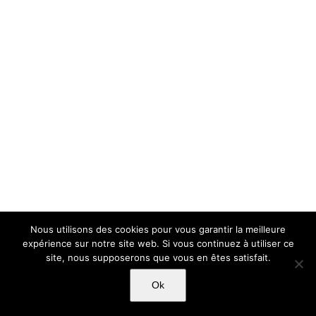
Nous utilisons des cookies pour vous garantir la meilleure
expérience sur notre site web. Si vous continuez à utiliser ce
site, nous supposerons que vous en êtes satisfait.
Ok
Copyright Light Sword Prod| Touts droits réservés
|
Politique de
confidentialité
|
Mentions Légales
|
CGU-CVG