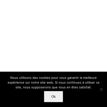
Nous utilisons des cookies pour vous garantir la meilleure
expérience sur notre site web. Si vous continuez à utiliser ce
site, nous supposerons que vous en êtes satisfait.
Ok
Copyright Light Sword Prod| Touts droits réservés
|
Politique de
confidentialité
|
Mentions Légales
|
CGU-CVG