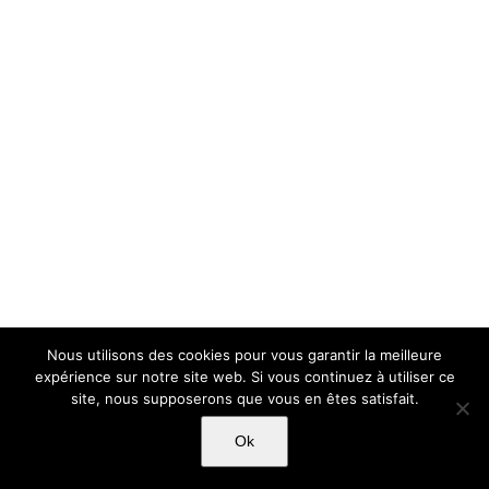
Nous utilisons des cookies pour vous garantir la meilleure
expérience sur notre site web. Si vous continuez à utiliser ce
site, nous supposerons que vous en êtes satisfait.
Ok
Copyright Light Sword Prod| Touts droits réservés
|
Politique de
confidentialité
|
Mentions Légales
|
CGU-CVG