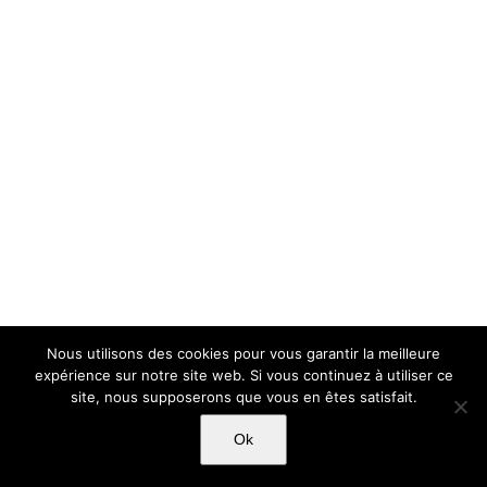
Nous utilisons des cookies pour vous garantir la meilleure
expérience sur notre site web. Si vous continuez à utiliser ce
site, nous supposerons que vous en êtes satisfait.
Ok
Copyright Light Sword Prod| Touts droits réservés
|
Politique de
confidentialité
|
Mentions Légales
|
CGU-CVG