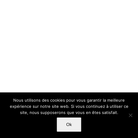
Nous utilisons des cookies pour vous garantir la meilleure
expérience sur notre site web. Si vous continuez à utiliser ce
site, nous supposerons que vous en êtes satisfait.
Ok
Copyright Light Sword Prod| Touts droits réservés
|
Politique de
confidentialité
|
Mentions Légales
|
CGU-CVG