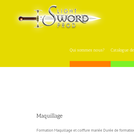
Skip
to
content
Qui sommes nous?
Catalogue de
Maquillage
Formation Maquillage et coiffure mariée Durée de formation 