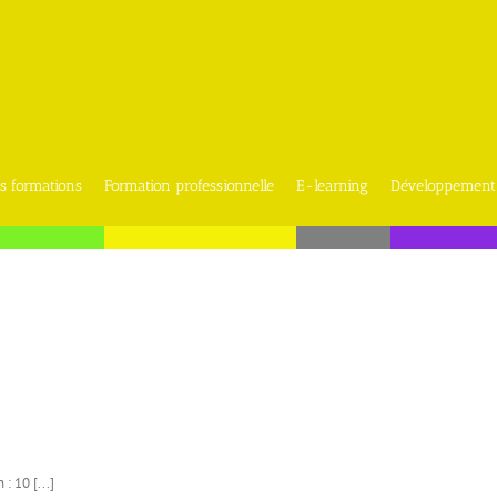
s formations
Formation professionnelle
E-learning
Développement
: 10 [...]