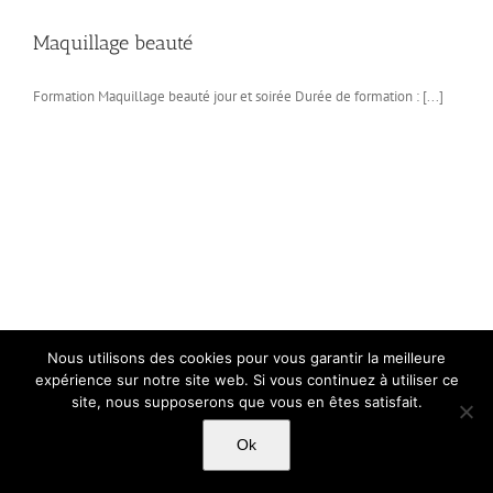
Maquillage beauté
Formation Maquillage beauté jour et soirée Durée de formation : [...]
Nous utilisons des cookies pour vous garantir la meilleure
expérience sur notre site web. Si vous continuez à utiliser ce
site, nous supposerons que vous en êtes satisfait.
Ok
Copyright Light Sword Prod| Touts droits réservés
|
Politique de
confidentialité
|
Mentions Légales
|
CGU-CVG