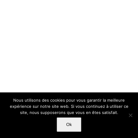
Nous utilisons des cookies pour vous garantir la meilleure
expérience sur notre site web. Si vous continuez à utiliser ce
site, nous supposerons que vous en êtes satisfait.
Ok
Copyright Light Sword Prod| Touts droits réservés
|
Politique de
confidentialité
|
Mentions Légales
|
CGU-CVG