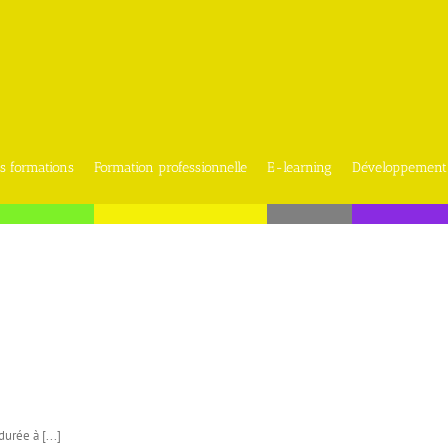
s formations
Formation professionnelle
E-learning
Développement
urée à [...]