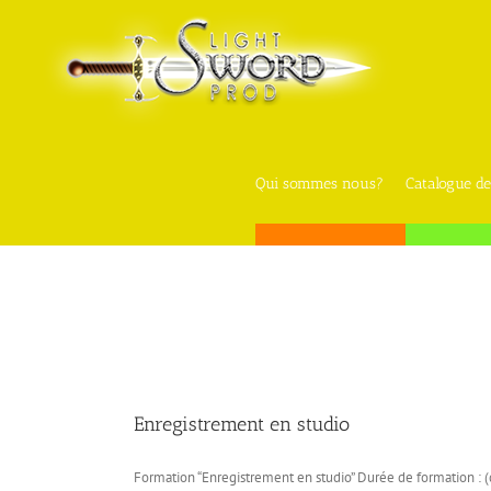
Skip
to
content
Qui sommes nous?
Catalogue de
Enregistrement en studio
Formation “Enregistrement en studio” Durée de formation : (d