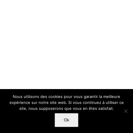
Nous utilisons des cookies pour vous garantir la meilleure
expérience sur notre site web. Si vous continuez à utiliser ce
site, nous supposerons que vous en êtes satisfait.
Ok
Copyright Light Sword Prod| Touts droits réservés
|
Politique de
confidentialité
|
Mentions Légales
|
CGU-CVG