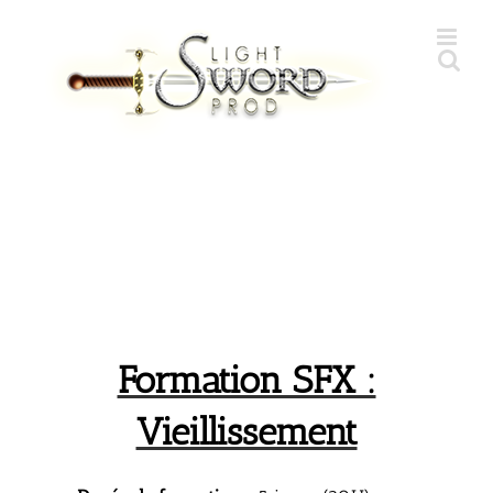
Skip
to
content
Formation SFX :
Vieillissement