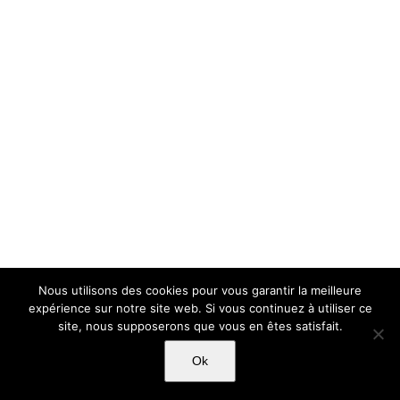
Nous utilisons des cookies pour vous garantir la meilleure
expérience sur notre site web. Si vous continuez à utiliser ce
site, nous supposerons que vous en êtes satisfait.
Ok
Copyright Light Sword Prod| Touts droits réservés
|
Politique de
confidentialité
|
Mentions Légales
|
CGU-CVG