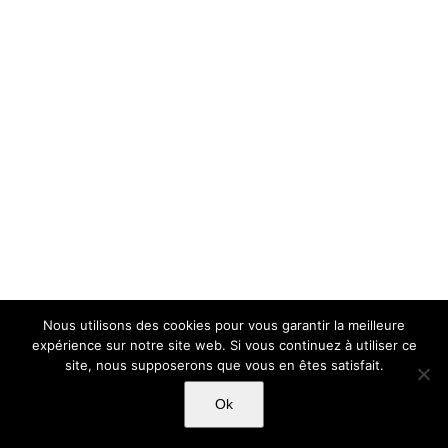
Nous utilisons des cookies pour vous garantir la meilleure
expérience sur notre site web. Si vous continuez à utiliser ce
site, nous supposerons que vous en êtes satisfait.
Ok
Copyright Light Sword Prod| Touts droits réservés
|
Politique de
confidentialité
|
Mentions Légales
|
CGU-CVG