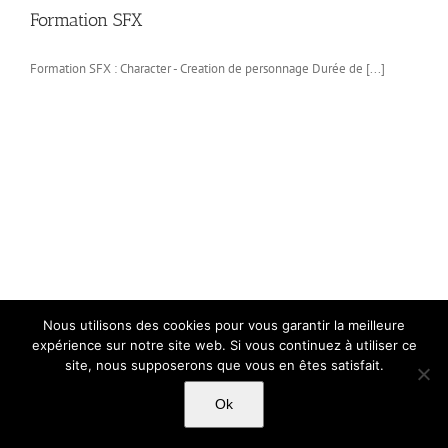
Formation SFX
Formation SFX : Character - Creation de personnage Durée de [...]
Nous utilisons des cookies pour vous garantir la meilleure
expérience sur notre site web. Si vous continuez à utiliser ce
site, nous supposerons que vous en êtes satisfait.
Ok
Copyright Light Sword Prod| Touts droits réservés
|
Politique de
confidentialité
|
Mentions Légales
|
CGU-CVG