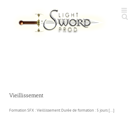
Skip
to
content
Vieillissement
Formation SFX : Vieillissement Durée de formation : 5 jours [...]