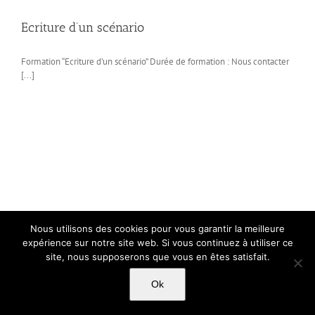
Ecriture d’un scénario
Formation “Ecriture d’un scénario” Durée de formation : Nous contacter
[...]
Nous utilisons des cookies pour vous garantir la meilleure
expérience sur notre site web. Si vous continuez à utiliser ce
site, nous supposerons que vous en êtes satisfait.
Ok
Copyright Light Sword Prod| Touts droits réservés
|
Politique de
confidentialité
|
Mentions Légales
|
CGU-CVG