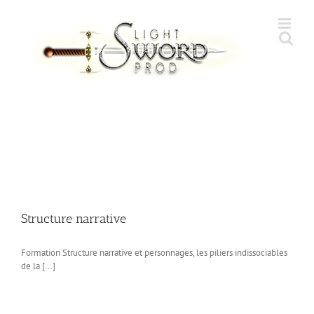
Skip
to
content
Structure narrative
Formation Structure narrative et personnages, les piliers indissociables
de la [...]