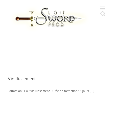
Skip
to
content
Vieillissement
Formation SFX : Vieillissement Durée de formation : 5 jours [...]