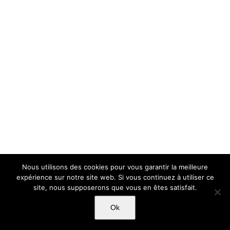
Nous utilisons des cookies pour vous garantir la meilleure
expérience sur notre site web. Si vous continuez à utiliser ce
site, nous supposerons que vous en êtes satisfait.
Ok
Copyright Light Sword Prod| Touts droits réservés
|
Politique de
confidentialité
|
Mentions Légales
|
CGU-CVG