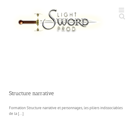
Skip
to
content
Structure narrative
Formation Structure narrative et personnages, les piliers indissociables
de la [...]