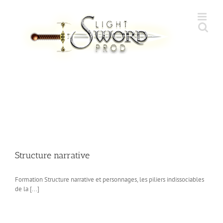
Skip
to
content
Structure narrative
Formation Structure narrative et personnages, les piliers indissociables
de la [...]