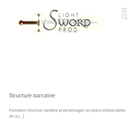
Skip
to
content
Structure narrative
Formation Structure narrative et personnages, les piliers indissociables
de la [...]