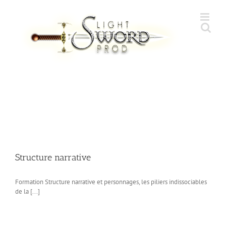
Skip
to
content
Structure narrative
Formation Structure narrative et personnages, les piliers indissociables
de la [...]