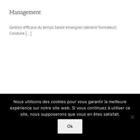
Management
Gestion efficace du temps Savoir enseigner (devenir formateur)
Conduire [...]
Nous utilisons des cookies pour vous garantir la meilleure
expérience sur notre site web. Si vous continuez à utiliser ce
site, nous supposerons que vous en êtes satisfait.
Ok
Copyright Light Sword Prod| Touts droits réservés
|
Politique de
confidentialité
|
Mentions Légales
|
CGU-CVG