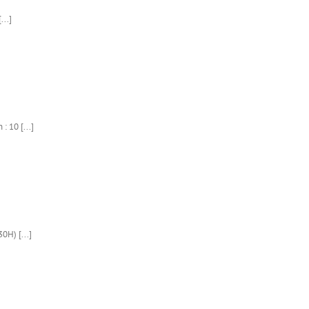
...]
: 10 [...]
0H) [...]