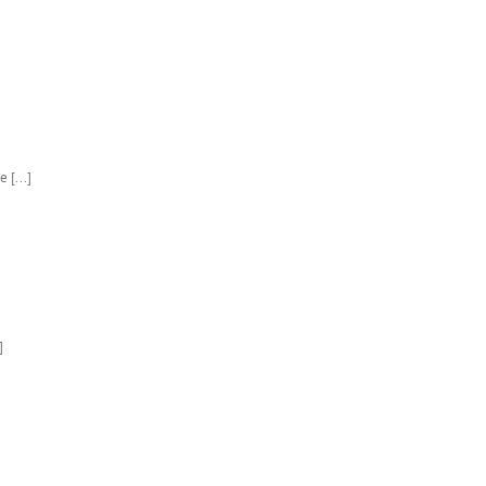
 [...]
]