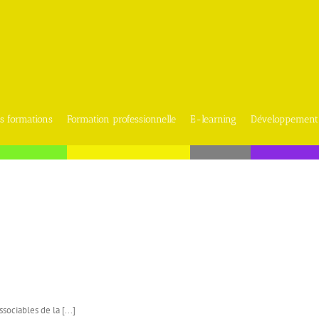
s formations
Formation professionnelle
E-learning
Développement
sociables de la [...]