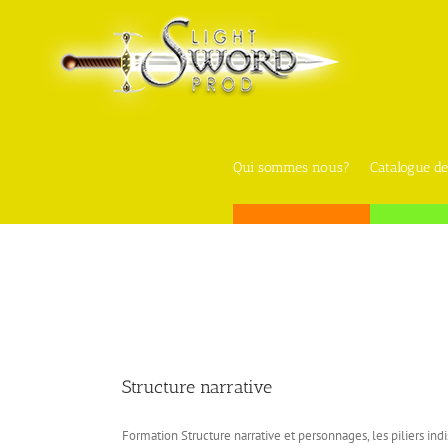
Skip
to
content
Qui sommes nous?
Catalogue de
Structure narrative
Formation Structure narrative et personnages, les piliers indis