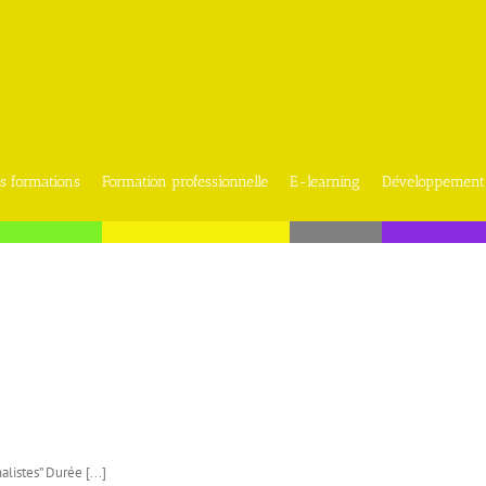
s formations
Formation professionnelle
E-learning
Développement
alistes” Durée [...]