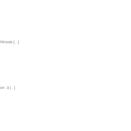
Période [...]
 : à [...]