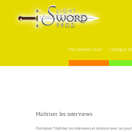
Skip
to
content
Qui sommes nous?
Catalogue de
Maîtriser les interviews
Formation “Maîtriser les interviews et relations avec les journ